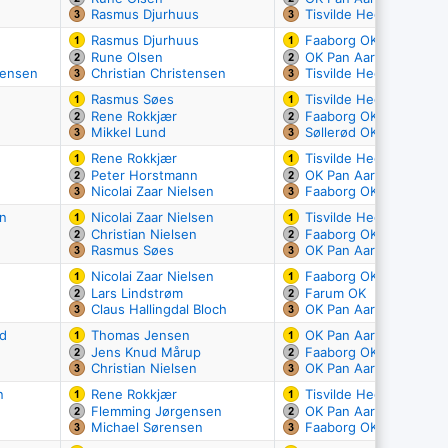
Rasmus Djurhuus
Tisvilde Hegn OK
Rasmus Djurhuus
Faaborg OK
Rune Olsen
OK Pan Aarhus
gensen
Christian Christensen
Tisvilde Hegn OK
Rasmus Søes
Tisvilde Hegn OK
Rene Rokkjær
Faaborg OK
Mikkel Lund
Søllerød OK
Rene Rokkjær
Tisvilde Hegn OK
Peter Horstmann
OK Pan Aarhus
Nicolai Zaar Nielsen
Faaborg OK
en
Nicolai Zaar Nielsen
Tisvilde Hegn OK
Christian Nielsen
Faaborg OK
Rasmus Søes
OK Pan Aarhus
Nicolai Zaar Nielsen
Faaborg OK
Lars Lindstrøm
Farum OK
Claus Hallingdal Bloch
OK Pan Aarhus
d
Thomas Jensen
OK Pan Aarhus
Jens Knud Mårup
Faaborg OK
Christian Nielsen
OK Pan Aarhus
n
Rene Rokkjær
Tisvilde Hegn OK
Flemming Jørgensen
OK Pan Aarhus
Michael Sørensen
Faaborg OK