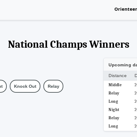
Orientee
National
National Champs Winners
Upcoming da
Distance
D
Middle
2
ht
Knock Out
Relay
Relay
2
Long
2
Night
2
Relay
2
Long
2