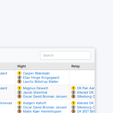
Night
Relay
gaard
Casper Blakskjær
Elias Hinge Krogsgaard
Laurits Bidstrup Møller
gaard
Magnus Dewett
OK Pan Aarhus
Jacob Steinthal
Allerød OK
Oscar David Broman Jensen
Silkeborg OK
Øxnevad
Asbjørn Kaltoft
Allerød OK
Oscar David Broman Jensen
Silkeborg OK
Malte Kjær Hemmingsen
OK ØST Birkerød