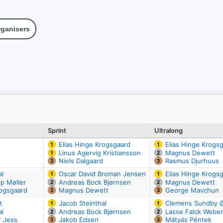
ganisers
Sprint
Ultralong
Elias Hinge Krogsgaard
Elias Hinge Krogs
Linus Agervig Kristiansson
Magnus Dewett
Niels Dalgaard
Rasmus Djurhuus
al
Oscar David Broman Jensen
Elias Hinge Krogs
up Møller
Andreas Bock Bjørnsen
Magnus Dewett
rogsgaard
Magnus Dewett
George Mavchun
t
Jacob Steinthal
Clemens Sundby 
al
Andreas Bock Bjørnsen
Lasse Falck Weber
r Jess
Jakob Edsen
Mátyás Péntek