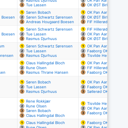
Rasmus Djurhuus
OK Pan Aarhus
Tue Lassen
OK ØST Birkerød
Søren Bobach
OK Pan Aarhus
d Boesen
Søren Schwartz Sørensen
OK ØST Birkerød
Andreas Hougaard Boesen
FIF Hillerød
Søren Schwartz Sørensen
FIF Hillerød
d Boesen
Tue Lassen
OK Pan Aarhus
Rasmus Djurhuus
OK ØST Birkerød
dum
Søren Schwartz Sørensen
OK Pan Aarhus
Tue Lassen
Faaborg OK
ørensen
Rasmus Djurhuus
Tisvilde Hegn OK
Claus Hallingdal Bloch
OK Pan Aarhus
Rune Olsen
FIF Hillerød
sen
Rasmus Thrane Hansen
Faaborg OK
Søren Bobach
OK Pan Aarhus
Tue Lassen
Faaborg OK
Rasmus Djurhuus
Søllerød OK
Rene Rokkjær
Tisvilde Hegn OK
Rune Olsen
OK Pan Aarhus
Søren Bobach
Faaborg OK
Claus Hallingdal Bloch
Claus Hallingdal Bloch
Faaborg OK
Rune Olsen
OK Pan Aarhus