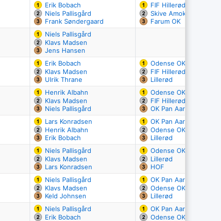
Erik Bobach
FIF Hillerød
Niels Pallisgård
Skive Amok
Frank Søndergaard
Farum OK
Niels Pallisgård
Klavs Madsen
Jens Hansen
Erik Bobach
Odense OK
Klavs Madsen
FIF Hillerød
Ulrik Thrane
Lillerød
Henrik Albahn
Odense OK
Klavs Madsen
FIF Hillerød
Niels Pallisgård
OK Pan Aarhus
Lars Konradsen
OK Pan Aarhus
Henrik Albahn
Odense OK
Erik Bobach
Lillerød
Niels Pallisgård
Odense OK
Klavs Madsen
Lillerød
Lars Konradsen
HOF
Niels Pallisgård
OK Pan Aarhus
Klavs Madsen
Odense OK
Keld Johnsen
Lillerød
Niels Pallisgård
OK Pan Aarhus
Erik Bobach
Odense OK