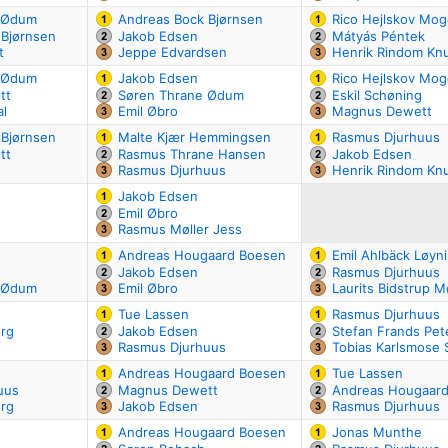
 Ødum
Andreas Bock Bjørnsen
Rico Hejlskov Mo
 Bjørnsen
Jakob Edsen
Mátyás Péntek
t
Jeppe Edvardsen
Henrik Rindom Kn
 Ødum
Jakob Edsen
Rico Hejlskov Mo
tt
Søren Thrane Ødum
Eskil Schøning
al
Emil Øbro
Magnus Dewett
 Bjørnsen
Malte Kjær Hemmingsen
Rasmus Djurhuus
tt
Rasmus Thrane Hansen
Jakob Edsen
Rasmus Djurhuus
Henrik Rindom Kn
Jakob Edsen
Emil Øbro
g
Rasmus Møller Jess
Andreas Hougaard Boesen
Emil Ahlbäck Løyn
g
Jakob Edsen
Rasmus Djurhuus
 Ødum
Emil Øbro
Laurits Bidstrup M
Tue Lassen
Rasmus Djurhuus
erg
Jakob Edsen
Stefan Frands Pet
g
Rasmus Djurhuus
Tobias Karlsmose 
Andreas Hougaard Boesen
Tue Lassen
uus
Magnus Dewett
Andreas Hougaar
erg
Jakob Edsen
Rasmus Djurhuus
Andreas Hougaard Boesen
Jonas Munthe