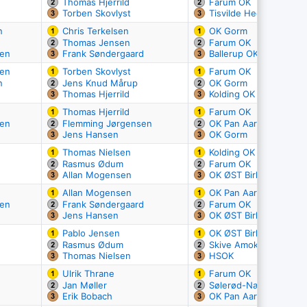
Thomas Hjerrild
Farum OK
Torben Skovlyst
Tisvilde Hegn OK
n
Chris Terkelsen
OK Gorm
Thomas Jensen
Farum OK
sen
Frank Søndergaard
Ballerup OK
sen
Torben Skovlyst
Farum OK
n
Jens Knud Mårup
OK Gorm
Thomas Hjerrild
Kolding OK
Thomas Hjerrild
Farum OK
sen
Flemming Jørgensen
OK Pan Aarhus
Jens Hansen
OK Gorm
Thomas Nielsen
Kolding OK
Rasmus Ødum
Farum OK
Allan Mogensen
OK ØST Birkerød
Allan Mogensen
OK Pan Aarhus
sen
Frank Søndergaard
Farum OK
Jens Hansen
OK ØST Birkerød
Pablo Jensen
OK ØST Birkerød
Rasmus Ødum
Skive Amok
Thomas Nielsen
HSOK
Ulrik Thrane
Farum OK
Jan Møller
Sølerød-Nærum Idræts
Erik Bobach
OK Pan Aarhus