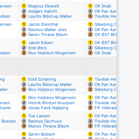
gensen
Magnus Dewett
OK Snab
Asbjørn Kaltoft
OK Pan Aarhus
udsen
Laurits Bidstrup Møller
Tisvilde Hegn OK
gensen
Jacob Steinthal
Silkeborg OK
Rasmus Møller Jess
OK Pan Aarhus
Søren Thrane Ødum
OK ØST Birkerød
Jakob Edsen
OK ØST Birkerød
Emil Øbro
Silkeborg OK
udsen
Rico Hejlskov Mogensen
OK Snab
ing
Eskil Schøning
Tisvilde Hegn OK
Laurits Bidstrup Møller
OK Pan Aarhus
øller
Rico Hejlskov Mogensen
Silkeborg OK
Rico Hejlskov Mogensen
OK Pan Aarhus
ersen
Henrik Rindom Knudsen
Tisvilde Hegn OK
Svarer
Jonas Falck Najbjerg
FIF Hillerød
Tue Lassen
OK Pan Aarhus
d Boesen
Rasmus Djurhuus
Tisvilde Hegn OK
Marius Thrane Ødum
FIF Hillerød
Søren Bobach
OK Pan Aarhus