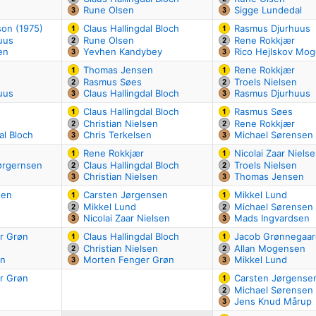
Rune Olsen
Sigge Lundedal
on (1975)
Claus Hallingdal Bloch
Rasmus Djurhuus
uus
Rune Olsen
Rene Rokkjær
en
Yevhen Kandybey
Rico Hejlskov Mo
Thomas Jensen
Rene Rokkjær
Rasmus Søes
Troels Nielsen
uus
Claus Hallingdal Bloch
Rasmus Djurhuus
Claus Hallingdal Bloch
Rasmus Søes
Christian Nielsen
Rene Rokkjær
al Bloch
Chris Terkelsen
Michael Sørensen
Rene Rokkjær
Nicolai Zaar Niels
ørgernsen
Claus Hallingdal Bloch
Troels Nielsen
Christian Nielsen
Thomas Jensen
sen
Carsten Jørgensen
Mikkel Lund
Mikkel Lund
Michael Sørensen
Nicolai Zaar Nielsen
Mads Ingvardsen
r Grøn
Claus Hallingdal Bloch
Jacob Grønnegaar
Christian Nielsen
Allan Mogensen
en
Morten Fenger Grøn
Mikkel Lund
r Grøn
Carsten Jørgense
Michael Sørensen
Jens Knud Mårup