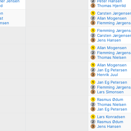
mer Jensen
Peter Hansen
ld
Thomas Hjerrild
en
Carsten Jørgense
st
Allan Mogensen
ensen
Flemming Jørgen
Flemming Jørgen
Carsten Jørgense
Jens Hansen
Allan Mogensen
Flemming Jørgen
Thomas Nielsen
Allan Mogensen
Jan Eg Petersen
Henrik Juul
Jan Eg Petersen
Flemming Jørgen
Lars Simonsen
Rasmus Ødum
Thomas Nielsen
Jan Eg Petersen
Lars Konradsen
Rasmus Ødum
Jens Hansen