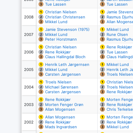
Tue Lassen
Tue Lassen
Christian Nielsen
Jamie Stevens
2008
Christian Christensen
Rasmus Djurh
Mikkel Lund
Allan Mogens
Jamie Stevenson (1975)
Mikkel Lund
2007
Mikkel Lund
Rune Olsen
Peter Horstmann
Rasmus Djurh
Christian Nielsen
Rene Rokkjær
2006
Rene Rokkjær
Tue Lassen
Claus Hallingdal Bloch
Claus Hallingd
Henrik Leth Jørgernsen
Mikkel Lund
2005
Mikkel Lund
Henrik Leth J
Carsten Jørgensen
Troels Nielsen
Troels Nielsen
Christian Niel
2004
Michael Sørensen
Troels Nielsen
Carsten Jørgensen
Rene Rokkjær
Rene Rokkjær
Morten Fenge
2003
Morten Fenger Grøn
Rene Rokkjær
Allan Mogensen
Chris Terkels
Allan Mogensen
Morten Fenge
2002
Rene Rokkjær
Rene Rokkjær
Mads Ingvardsen
Mikkel Lund