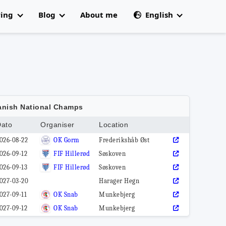
ring
Blog
About me
English
All articles
🇩🇰 Dansk
 Champs
nish National Champs
ato
Organiser
Location
026-08-22
OK Gorm
Frederikshåb Øst
026-09-12
FIF Hillerød
Søskoven
026-09-13
FIF Hillerød
Søskoven
027-03-20
Harager Hegn
027-09-11
OK Snab
Munkebjerg
027-09-12
OK Snab
Munkebjerg