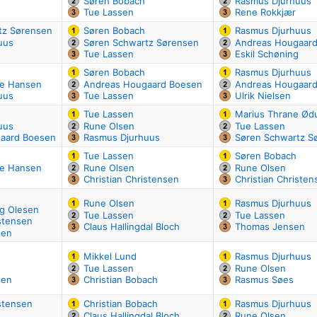
Søren Bobach
Rasmus Djurhuus
Tue Lassen
Rene Rokkjær
tz Sørensen
Søren Bobach
Rasmus Djurhuus
uus
Søren Schwartz Sørensen
Andreas Hougaar
Tue Lassen
Eskil Schøning
Søren Bobach
Rasmus Djurhuus
e Hansen
Andreas Hougaard Boesen
Andreas Hougaar
uus
Tue Lassen
Ulrik Nielsen
Tue Lassen
Marius Thrane Ø
uus
Rune Olsen
Tue Lassen
aard Boesen
Rasmus Djurhuus
Søren Schwartz S
Tue Lassen
Søren Bobach
e Hansen
Rune Olsen
Rune Olsen
Christian Christensen
Christian Christen
Rune Olsen
Rasmus Djurhuus
ng Olesen
Tue Lassen
Tue Lassen
istensen
Claus Hallingdal Bloch
Thomas Jensen
sen
Mikkel Lund
Rasmus Djurhuus
Tue Lassen
Rune Olsen
sen
Christian Bobach
Rasmus Søes
istensen
Christian Bobach
Rasmus Djurhuus
Claus Hallingdal Bloch
Rune Olsen