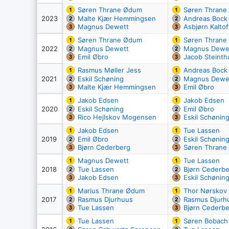
Søren Thrane Ødum
Søren Thrane
2023
Malte Kjær Hemmingsen
Andreas Bock
Magnus Dewett
Asbjørn Kaltof
Søren Thrane Ødum
Søren Thrane
2022
Magnus Dewett
Magnus Dewe
Emil Øbro
Jacob Steinth
Rasmus Møller Jess
Andreas Bock
2021
Eskil Schøning
Magnus Dewe
Malte Kjær Hemmingsen
Emil Øbro
Jakob Edsen
Jakob Edsen
2020
Eskil Schøning
Emil Øbro
Rico Hejlskov Mogensen
Eskil Schønin
Jakob Edsen
Tue Lassen
2019
Emil Øbro
Eskil Schønin
Bjørn Cederberg
Søren Thrane
Magnus Dewett
Tue Lassen
2018
Tue Lassen
Bjørn Cederb
Jakob Edsen
Eskil Schønin
Marius Thrane Ødum
Thor Nørskov
2017
Rasmus Djurhuus
Rasmus Djurh
Tue Lassen
Bjørn Cederb
Tue Lassen
Søren Bobach