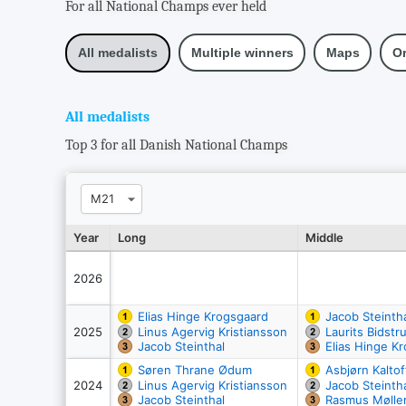
For all National Champs ever held
Multiple winners
Maps
Or
All medalists
All medalists
Top 3 for all Danish National Champs
Year
Long
Middle
2026
Elias Hinge Krogsgaard
Jacob Steinth
2025
Linus Agervig Kristiansson
Laurits Bidstr
Jacob Steinthal
Elias Hinge K
Søren Thrane Ødum
Asbjørn Kaltof
2024
Linus Agervig Kristiansson
Jacob Steinth
Jacob Steinthal
Rasmus Mølle