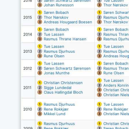
2016
Søren Schwartz Sørensen
Tue Lassen
Johan Runesson
Thor Nørskov
Søren Bobach
Søren Schwar
2015
Thor Nørskov
Rasmus Djurh
Andreas Hougaard Boesen
Thor Nørskov
Søren Bobach
Søren Bobach
2014
Tue Lassen
Rasmus Thran
Rasmus Thrane Hansen
Rasmus Djurh
Tue Lassen
Tue Lassen
2013
Rasmus Djurhuus
Rasmus Djurh
Rune Olsen
Andreas Houg
Tue Lassen
Søren Bobach
2012
Søren Schwartz Sørensen
Rasmus Thran
Jonas Munthe
Rune Olsen
Tue Lassen
Christian Christensen
Anders Konri
2011
Sigge Lundedal
Christian Chr
Claus Hallingdal Bloch
Christian Niel
Rasmus Djurhuus
Tue Lassen
2010
Rene Rokkjær
Rene Rokkjær
Mikkel Lund
Christian Niel
Rasmus Djurhuus
Christian Chr
2009
Rene Rokkjær
Søren Bobach