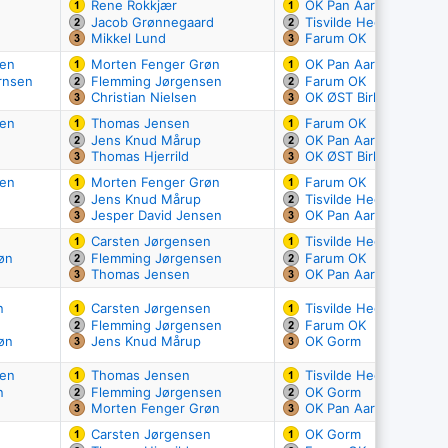
Rene Rokkjær
OK Pan Aarhus
Jacob Grønnegaard
Tisvilde Hegn OK
Mikkel Lund
Farum OK
sen
Morten Fenger Grøn
OK Pan Aarhus
rnsen
Flemming Jørgensen
Farum OK
Christian Nielsen
OK ØST Birkerød
sen
Thomas Jensen
Farum OK
Jens Knud Mårup
OK Pan Aarhus
Thomas Hjerrild
OK ØST Birkerød
sen
Morten Fenger Grøn
Farum OK
Jens Knud Mårup
Tisvilde Hegn OK
Jesper David Jensen
OK Pan Aarhus
Carsten Jørgensen
Tisvilde Hegn OK
øn
Flemming Jørgensen
Farum OK
Thomas Jensen
OK Pan Aarhus
n
Carsten Jørgensen
Tisvilde Hegn OK
Flemming Jørgensen
Farum OK
øn
Jens Knud Mårup
OK Gorm
sen
Thomas Jensen
Tisvilde Hegn OK
n
Flemming Jørgensen
OK Gorm
Morten Fenger Grøn
OK Pan Aarhus
Carsten Jørgensen
OK Gorm