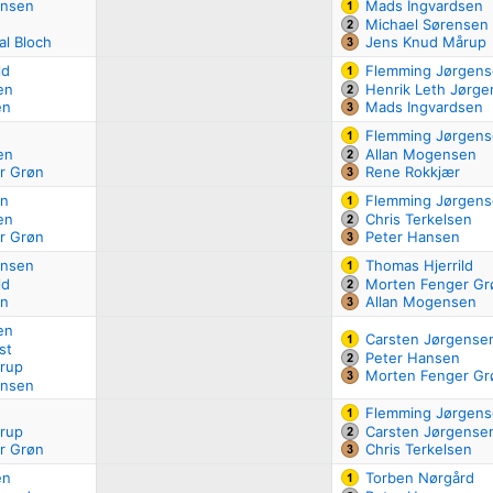
ensen
Mads Ingvardsen
Michael Sørensen
al Bloch
Jens Knud Mårup
ld
Flemming Jørgen
en
Henrik Leth Jørge
en
Mads Ingvardsen
Flemming Jørgen
en
Allan Mogensen
r Grøn
Rene Rokkjær
en
Flemming Jørgen
en
Chris Terkelsen
r Grøn
Peter Hansen
ensen
Thomas Hjerrild
ld
Morten Fenger Gr
en
Allan Mogensen
en
Carsten Jørgense
st
Peter Hansen
rup
Morten Fenger Gr
ensen
Flemming Jørgen
rup
Carsten Jørgense
r Grøn
Chris Terkelsen
en
Torben Nørgård