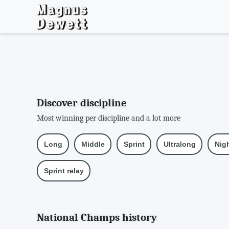
Discover discipline
Most winning per discipline and a lot more
Long
Middle
Sprint
Ultralong
Nig
Sprint relay
National Champs history